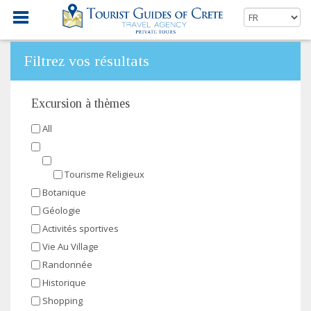
Filtrez vos résultats
Excursion à thèmes
All
Tourisme Religieux
Botanique
Géologie
Activités sportives
Vie Au Village
Randonnée
Historique
Shopping