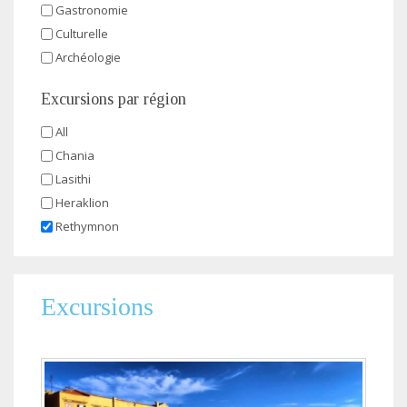
Gastronomie
Culturelle
Archéologie
Excursions par région
All
Chania
Lasithi
Heraklion
Rethymnon
Excursions