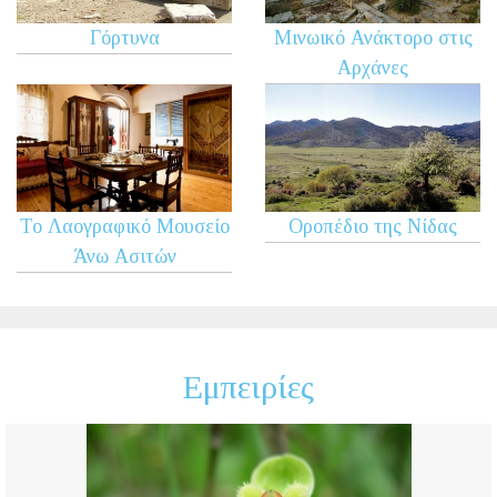
Γόρτυνα
Μινωικό Ανάκτορο στις
Αρχάνες
Το Λαογραφικό Μουσείο
Oροπέδιο της Νίδας
Άνω Ασιτών
Εμπειρίες