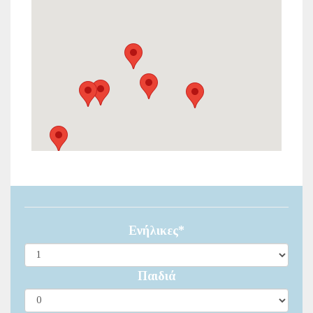
Ενήλικες*
Παιδιά