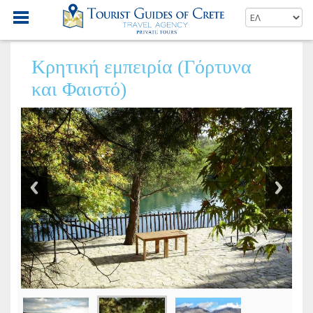
Κρητική εμπειρία (Γόρτυνα
και Φαιστό)