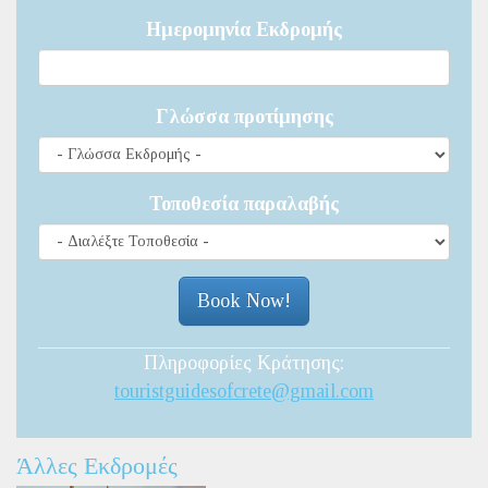
Ημερομηνία Εκδρομής
Γλώσσα προτίμησης
Τοποθεσία παραλαβής
Πληροφορίες Κράτησης:
touristguidesofcrete@gmail.com
Άλλες Εκδρομές