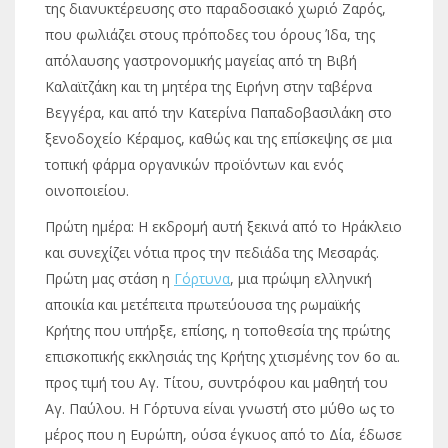
της διανυκτέρευσης στο παραδοσιακό χωριό Ζαρός,
που φωλιάζει στους πρόποδες του όρους Ίδα, της
απόλαυσης γαστρονομικής μαγείας από τη Βιβή
Καλαϊτζάκη και τη μητέρα της Ειρήνη στην ταβέρνα
Βεγγέρα, και από την Κατερίνα Παπαδοβασιλάκη στο
ξενοδοχείο Κέραμος, καθώς και της επίσκεψης σε μια
τοπική φάρμα οργανικών προϊόντων και ενός
οινοποιείου.
Πρώτη ημέρα: Η εκδρομή αυτή ξεκινά από το Ηράκλειο
και συνεχίζει νότια προς την πεδιάδα της Μεσαράς.
Πρώτη μας στάση η
Γόρτυνα
, μια πρώιμη ελληνική
αποικία και μετέπειτα πρωτεύουσα της ρωμαϊκής
Κρήτης που υπήρξε, επίσης, η τοποθεσία της πρώτης
επισκοπικής εκκλησιάς της Κρήτης χτισμένης τον 6ο αι.
προς τιμή του Αγ. Τίτου, συντρόφου και μαθητή του
Αγ. Παύλου. Η Γόρτυνα είναι γνωστή στο μύθο ως το
μέρος που η Ευρώπη, ούσα έγκυος από το Δία, έδωσε