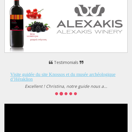
Testimonials
SANTORINI
H καλύτερη επιλογή για ξενάγηση από επαγγελματίες....