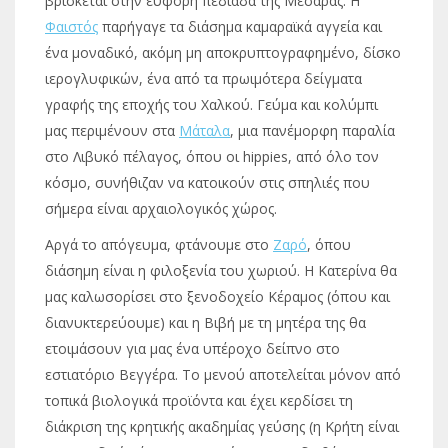
βρίσκεται στην εύφορη πεδιάδα της Μεσαράς. Η
Φαιστός
παρήγαγε τα διάσημα καμαραϊκά αγγεία και
ένα μοναδικό, ακόμη μη αποκρυπτογραφημένο, δίσκο
ιερογλυφικών, ένα από τα πρωιμότερα δείγματα
γραφής της εποχής του Χαλκού. Γεύμα και κολύμπι
μας περιμένουν στα
Μάταλα
, μια πανέμορφη παραλία
στο Λιβυκό πέλαγος, όπου οι hippies, από όλο τον
κόσμο, συνήθιζαν να κατοικούν στις σπηλιές που
σήμερα είναι αρχαιολογικός χώρος.
Αργά το απόγευμα, φτάνουμε στο
Ζαρό
, όπου
διάσημη είναι η φιλοξενία του χωριού. Η Κατερίνα θα
μας καλωσορίσει στο ξενοδοχείο Κέραμος (όπου και
διανυκτερεύουμε) και η Βιβή με τη μητέρα της θα
ετοιμάσουν για μας ένα υπέροχο δείπνο στο
εστιατόριο Βεγγέρα. Το μενού αποτελείται μόνον από
τοπικά βιολογικά προϊόντα και έχει κερδίσει τη
διάκριση της κρητικής ακαδημίας γεύσης (η Κρήτη είναι