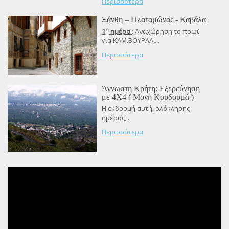
Περισσότερα
Ξάνθη – Πλαταμώνας - Καβάλα
η
1
ημέρα
: Αναχώρηση το πρωϊ
για ΚΑΜ.ΒΟΥΡΛΑ,...
Περισσότερα
Άγνωστη Κρήτη: Εξερεύνηση
με 4X4 ( Μονή Κουδουμά )
Η εκδρομή αυτή, ολόκληρης
ημέρας,...
Περισσότερα