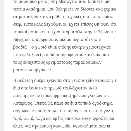
το μοναδικό μέρος στη Μεσόγειο που διαθέτει μια
τέτοια Ακαδημία). Εάν θελήσετε να δώσετε ένα χεράκι
στην κουζίνα και να μάθετε τεχνικές από κορυφαίους
σεφ, είστε καλοδεχούμενοι. Έχετε επίσης υπ΄ όψιν ότι
τοπικοί μουσικοί, συχνά σταματούν στην ταβέρνα της
Βιβής και ομορφαίνουν ακόμα περισσότερο τη
βραδιά. Το χωριό είναι επίσης κέντρο χειροτεχνίας
που φιλοξενεί μια διάσημη υφάντρα και έναν από
τους ελάχιστους αρχιμάστορες παραδοσιακών
μουσικών οργάνων.
Η δεύτερη ημέρα ξεκινάει στο ξενοδοχείο Κέραμος με
ένα απολαυστικό πρωινό τουλάχιστον 8-10
διαφορετικών ειδών φρεσκοψημένων γλυκών της
Κατερίνας. Έπειτα θα πάμε σε ένα τοπικό αγρόκτημα
οργανικών προϊόντων που παράγει κατσικίσιο γάλα,
τυρί, ψωμί, αυγά και κρέας και καλλιεργεί φρούτα και
ελιές, για την τοπική κοινωνία. Αγροκτήματα σαν κι