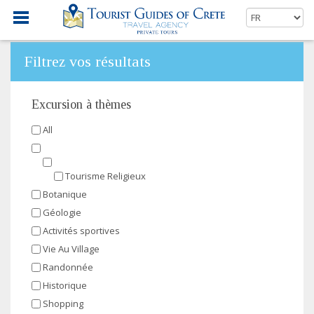
Filtrez vos résultats
Excursion à thèmes
All
Tourisme Religieux
Botanique
Géologie
Activités sportives
Vie Au Village
Randonnée
Historique
Shopping