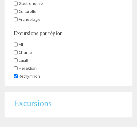
Gastronomie
Culturelle
Archéologie
Excursions par région
All
Chania
Lasithi
Heraklion
Rethymnon
Excursions