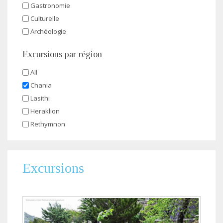
Gastronomie
Culturelle
Archéologie
Excursions par région
All
Chania
Lasithi
Heraklion
Rethymnon
Excursions