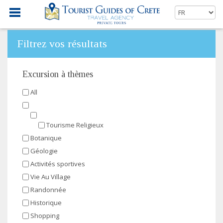
Filtrez vos résultats
Excursion à thèmes
All
Tourisme Religieux
Botanique
Géologie
Activités sportives
Vie Au Village
Randonnée
Historique
Shopping