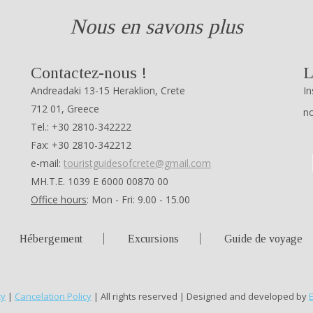
Nous en savons plus
Contactez-nous !
L
Andreadaki 13-15 Heraklion, Crete
In
712 01, Greece
no
Tel.: +30 2810-342222
Fax: +30 2810-342212
e-mail:
touristguidesofcrete@gmail.com
ΜΗ.Τ.Ε. 1039 Ε 6000 00870 00
Office hours
: Mon - Fri: 9.00 - 15.00
Hébergement
Excursions
Guide de voyage
cy
|
Cancelation Policy
| All rights reserved | Designed and developed by