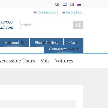
Connection
|
Inscription
0342222
ail.com
Testimonials
Photo Gallery
Carte
Contactez -nous !
ccessible Tours
Vols
Voitures