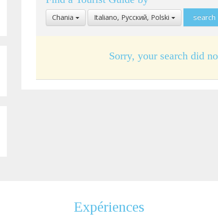
Select
Select
Chania
Italiano, Pусский, Polski
Location
Language
Sorry, your search did no
Expériences