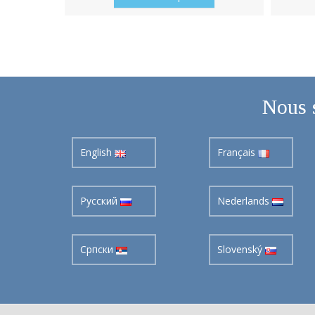
Nous 
English
Français
Pусский
Nederlands
Cрпски
Slovenský