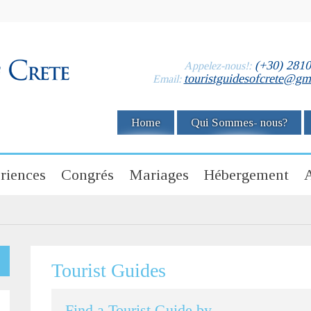
(+30) 281
Appelez-nous!:
touristguidesofcrete@gm
Email:
Home
Qui Sommes- nous?
riences
Congrés
Mariages
Hébergement
A
Tourist Guides
Find a Tourist Guide by