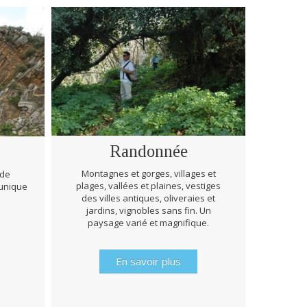
Randonnée
Montagnes et gorges, villages et
 de
plages, vallées et plaines, vestiges
 unique
Lors de
des villes antiques, oliveraies et
prêts à
jardins, vignobles sans fin. Un
d’hist
paysage varié et magnifique.
En savoir plus