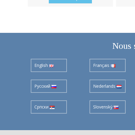
Nous 
English
Français
Pусский
Nederlands
Cрпски
Slovenský