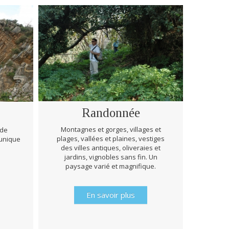
Randonnée
Montagnes et gorges, villages et
 de
plages, vallées et plaines, vestiges
 unique
Lors de
des villes antiques, oliveraies et
prêts à
jardins, vignobles sans fin. Un
d’hist
paysage varié et magnifique.
En savoir plus