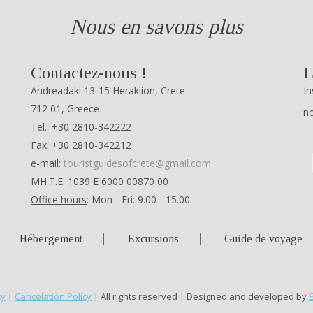
Nous en savons plus
Contactez-nous !
L
Andreadaki 13-15 Heraklion, Crete
In
712 01, Greece
no
Tel.: +30 2810-342222
Fax: +30 2810-342212
e-mail:
touristguidesofcrete@gmail.com
ΜΗ.Τ.Ε. 1039 Ε 6000 00870 00
Office hours
: Mon - Fri: 9.00 - 15.00
Hébergement
Excursions
Guide de voyage
cy
|
Cancelation Policy
| All rights reserved | Designed and developed by