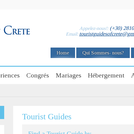
(+30) 281
Appelez-nous!:
touristguidesofcrete@gm
Email:
Home
Qui Sommes- nous?
riences
Congrés
Mariages
Hébergement
A
Tourist Guides
Find a Tourist Guide by