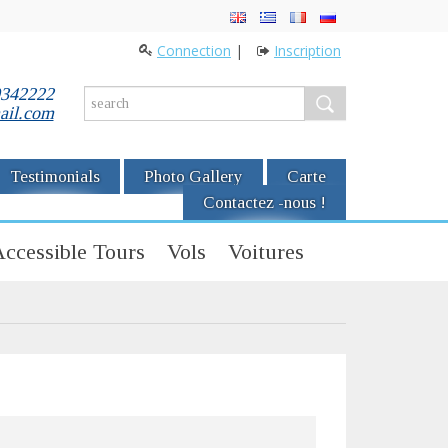
Connection
|
Inscription
0342222
ail.com
Testimonials
Photo Gallery
Carte
Contactez -nous !
ccessible Tours
Vols
Voitures