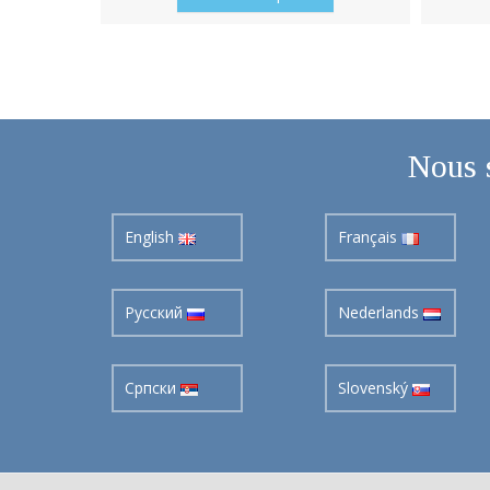
Nous 
English
Français
Pусский
Nederlands
Cрпски
Slovenský