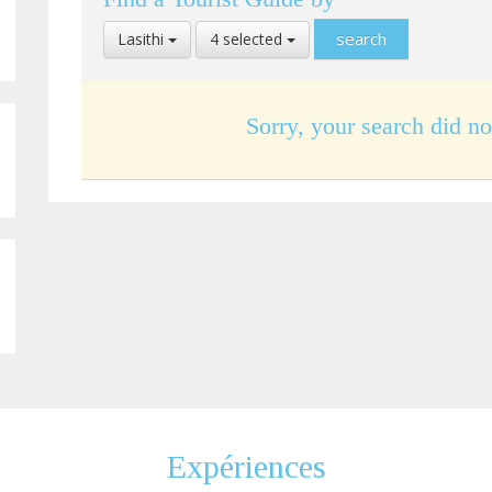
Select
Select
Lasithi
4 selected
Location
Language
Sorry, your search did no
Expériences