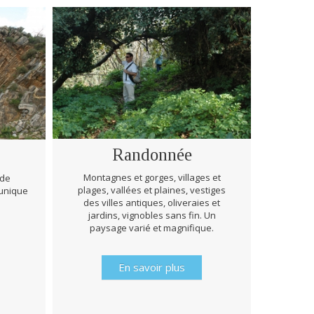
Randonnée
Montagnes et gorges, villages et
 de
plages, vallées et plaines, vestiges
 unique
Lors de
des villes antiques, oliveraies et
prêts à
jardins, vignobles sans fin. Un
d’hist
paysage varié et magnifique.
En savoir plus