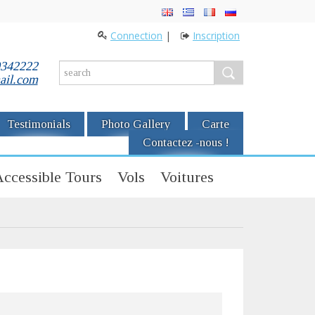
Connection
|
Inscription
0342222
ail.com
Testimonials
Photo Gallery
Carte
Contactez -nous !
ccessible Tours
Vols
Voitures