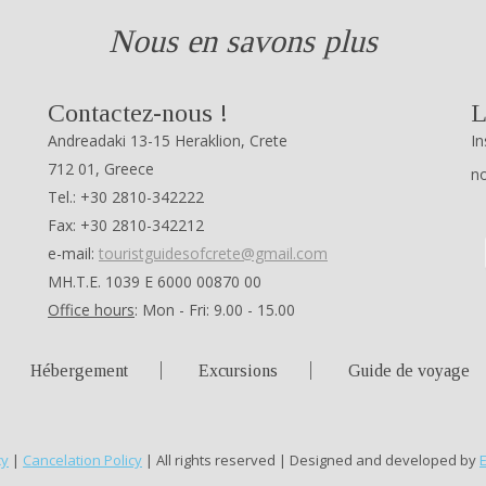
Nous en savons plus
Contactez-nous !
L
Andreadaki 13-15 Heraklion, Crete
In
712 01, Greece
no
Tel.: +30 2810-342222
Fax: +30 2810-342212
e-mail:
touristguidesofcrete@gmail.com
ΜΗ.Τ.Ε. 1039 Ε 6000 00870 00
Office hours
: Mon - Fri: 9.00 - 15.00
Hébergement
Excursions
Guide de voyage
cy
|
Cancelation Policy
| All rights reserved | Designed and developed by