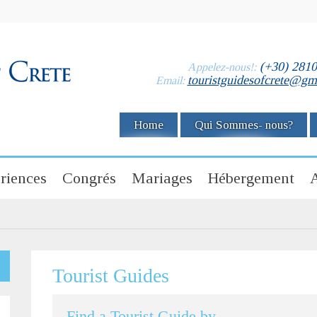
(+30) 281
Appelez-nous!:
touristguidesofcrete@gm
Email:
Home
Qui Sommes- nous?
riences
Congrés
Mariages
Hébergement
A
Tourist Guides
Find a Tourist Guide by