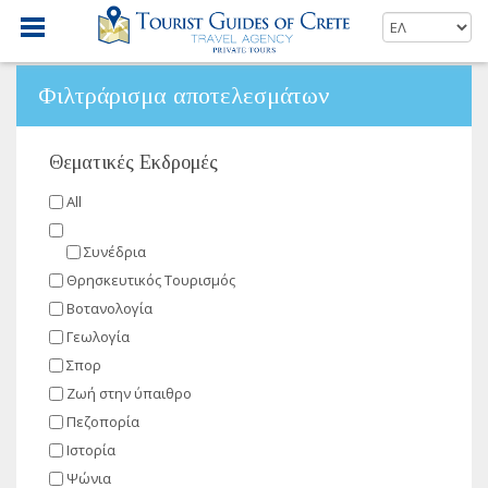
Φιλτράρισμα αποτελεσμάτων
Θεματικές Εκδρομές
All
Συνέδρια
Θρησκευτικός Τουρισμός
Βοτανολογία
Γεωλογία
Σπορ
Ζωή στην ύπαιθρο
Πεζοπορία
Ιστορία
Ψώνια