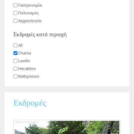
Γαστρονομία
Πολιτισμός
Αρχαιολογία
Εκδρομές κατά περιοχή
All
Chania
Lasithi
Heraklion
Rethymnon
Εκδρομές