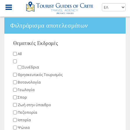
Φιλτράρισμα αποτελεσμάτων
Θεματικές Εκδρομές
All
Συνέδρια
Θρησκευτικός Τουρισμός
Βοτανολογία
Γεωλογία
Σπορ
Ζωή στην ύπαιθρο
Πεζοπορία
Ιστορία
Ψώνια