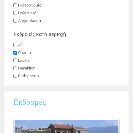
Γαστρονομία
Πολιτισμός
Αρχαιολογία
Εκδρομές κατά περιοχή
All
Chania
Lasithi
Heraklion
Rethymnon
Εκδρομές