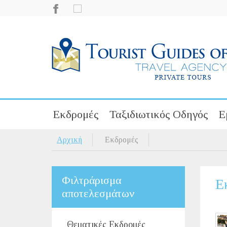
Εκδρομές
Ταξιδιωτικός Οδηγός
Ε
Αρχική
Εκδρομές
Φιλτράρισμα
Ε
αποτελεσμάτων
Θεματικές Εκδρομές