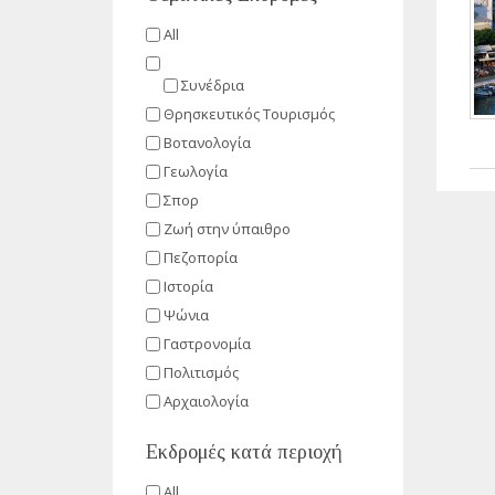
All
Συνέδρια
Θρησκευτικός Τουρισμός
Βοτανολογία
Γεωλογία
Σπορ
Ζωή στην ύπαιθρο
Πεζοπορία
Ιστορία
Ψώνια
Γαστρονομία
Πολιτισμός
Αρχαιολογία
Εκδρομές κατά περιοχή
All