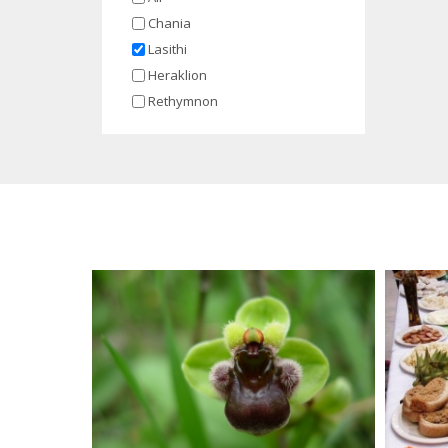
Chania
Lasithi
Heraklion
Rethymnon