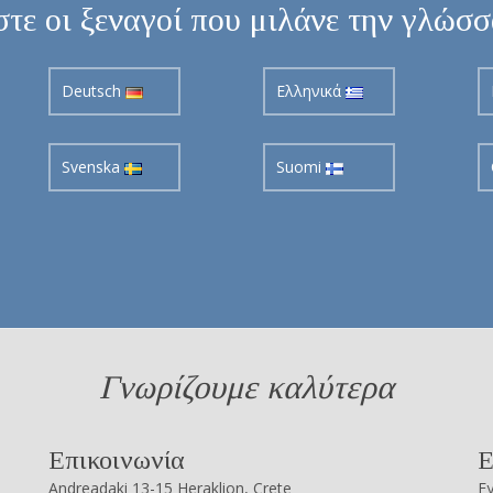
τε οι ξεναγοί που μιλάνε την γλώσ
Deutsch
Ελληνικά
Svenska
Suomi
Γνωρίζουμε καλύτερα
Επικοινωνία
Ε
Andreadaki 13-15 Heraklion, Crete
Εγ