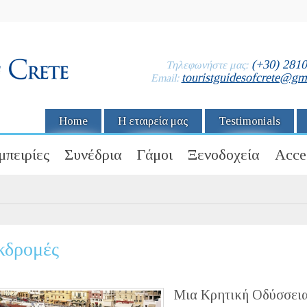
(+30) 281
Τηλεφωνήστε μας:
touristguidesofcrete@gm
Email:
Home
Η εταιρεία μας
Testimonials
μπειρίες
Συνέδρια
Γάμοι
Ξενοδοχεία
Acce
κδρομές
Μια Κρητική Οδύσσει