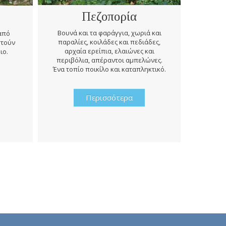
Πεζοπορία
Βουνά και τα φαράγγια, χωριά και
 από
παραλίες, κοιλάδες και πεδιάδες,
στούν
Κατά την
αρχαία ερείπια, ελαιώνες και
ιο.
πρέπει ν
περιβόλια, απέραντοι αμπελώνες.
σε περ
Ένα τοπίο ποικίλο και καταπληκτικό.
ιστορί
Περισσότερα