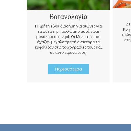
Βοτανολογία
Δε
Η Κρήτη είναι διάσημη για αιώνες για
Κρητ
τα φυτά της, πολλά από αυτά είναι
τρών
μοναδικά στο νησί. Οι Μινωίτες που
στη
έχτιζαν μεγαλοπρεπή ανάκτορα τα
εμφάνιζαν στις τοιχογραφίες τους και
σε αντικείμενα τους.
Περισσότερα