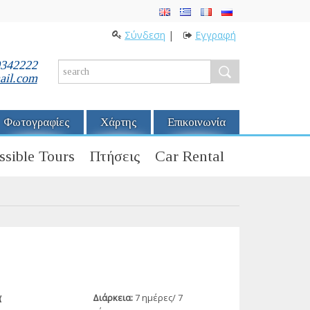
Σύνδεση
|
Εγγραφή
0342222
ail.com
Φωτογραφίες
Χάρτης
Επικοινωνία
ssible Tours
Πτήσεις
Car Rental
α
Διάρκεια:
7 ημέρες/ 7