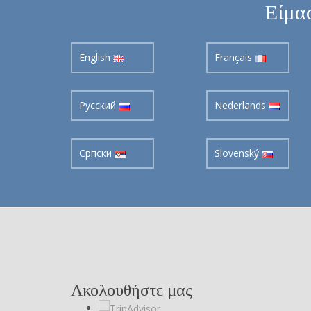
Είμασ
English
Français
Pусский
Nederlands
Cрпски
Slovenský
Ακολουθήστε μας