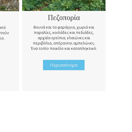
Πεζοπορία
Βουνά και τα φαράγγια, χωριά και
 από
παραλίες, κοιλάδες και πεδιάδες,
στούν
Κατά την
αρχαία ερείπια, ελαιώνες και
ιο.
πρέπει ν
περιβόλια, απέραντοι αμπελώνες.
σε περ
Ένα τοπίο ποικίλο και καταπληκτικό.
ιστορί
Περισσότερα