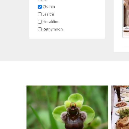
Chania
Lasithi
Heraklion
Rethymnon