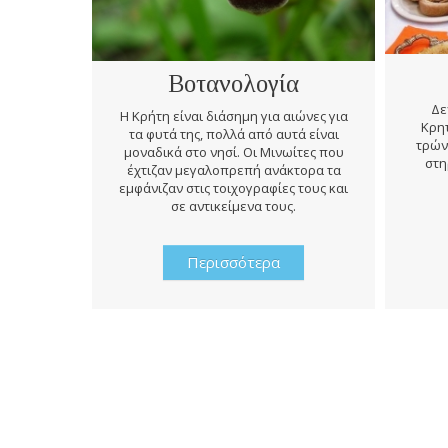
Βοτανολογία
Δε
Η Κρήτη είναι διάσημη για αιώνες για
Κρητ
τα φυτά της, πολλά από αυτά είναι
τρών
μοναδικά στο νησί. Οι Μινωίτες που
στη
έχτιζαν μεγαλοπρεπή ανάκτορα τα
εμφάνιζαν στις τοιχογραφίες τους και
σε αντικείμενα τους.
Περισσότερα