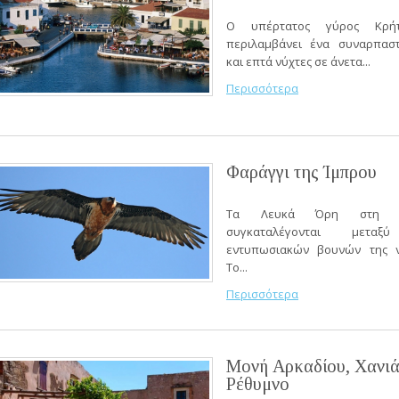
Ο υπέρτατος γύρος Κρή
περιλαμβάνει ένα συναρπαστ
και επτά νύχτες σε άνετα...
Περισσότερα
Φαράγγι της Ίμπρου
Τα Λευκά Όρη στη δ
συγκαταλέγονται μετ
εντυπωσιακών βουνών της ν
Το...
Περισσότερα
Μονή Αρκαδίου, Χανιά
Ρέθυμνο