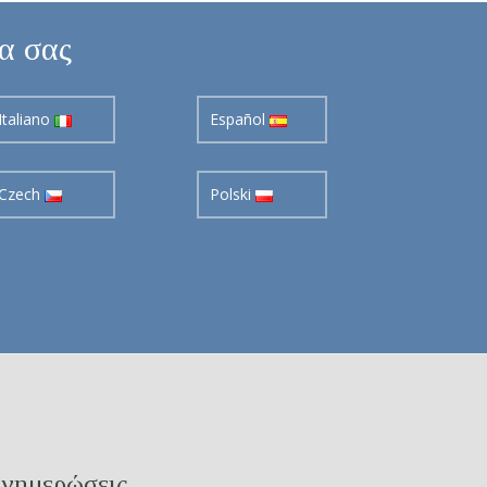
σα σας
Italiano
Español
Czech
Polski
νημερώσεις