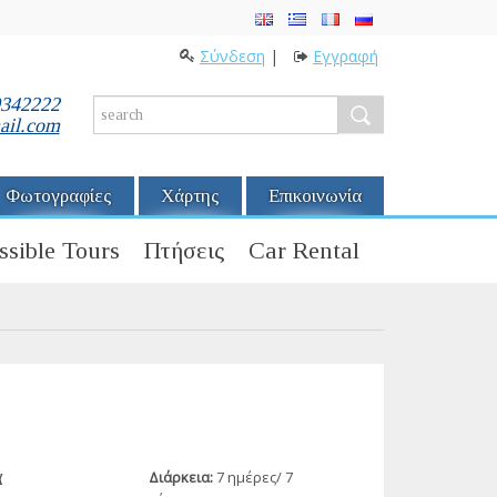
Σύνδεση
|
Εγγραφή
0342222
ail.com
Φωτογραφίες
Χάρτης
Επικοινωνία
ssible Tours
Πτήσεις
Car Rental
α
Διάρκεια:
7 ημέρες/ 7