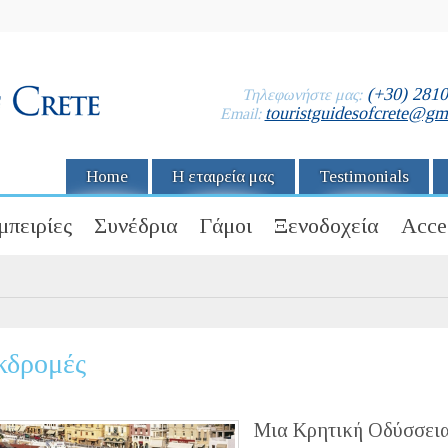
(+30) 281
Τηλεφωνήστε μας:
touristguidesofcrete@gm
Email:
Home
Η εταιρεία μας
Testimonials
μπειρίες
Συνέδρια
Γάμοι
Ξενοδοχεία
Acce
κδρομές
Μια Κρητική Οδύσσει