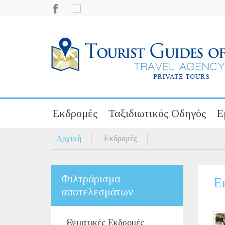
Εκδρομές
Ταξιδιωτικός Οδηγός
Ε
Αρχική
Εκδρομές
Φιλτράρισμα
Ε
αποτελεσμάτων
Θεματικές Εκδρομές