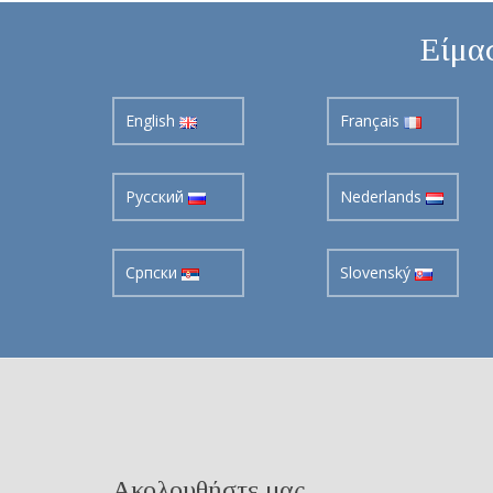
Είμασ
English
Français
Pусский
Nederlands
Cрпски
Slovenský
Ακολουθήστε μας