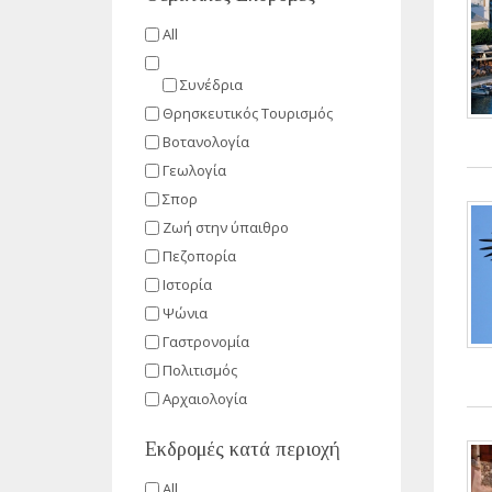
All
Συνέδρια
Θρησκευτικός Τουρισμός
Βοτανολογία
Γεωλογία
Σπορ
Ζωή στην ύπαιθρο
Πεζοπορία
Ιστορία
Ψώνια
Γαστρονομία
Πολιτισμός
Αρχαιολογία
Εκδρομές κατά περιοχή
All