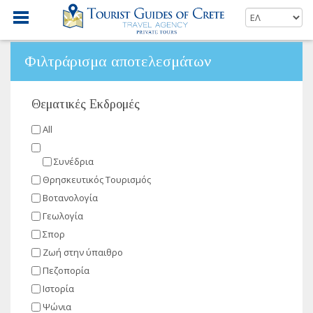
Φιλτράρισμα αποτελεσμάτων
Θεματικές Εκδρομές
All
Συνέδρια
Θρησκευτικός Τουρισμός
Βοτανολογία
Γεωλογία
Σπορ
Ζωή στην ύπαιθρο
Πεζοπορία
Ιστορία
Ψώνια