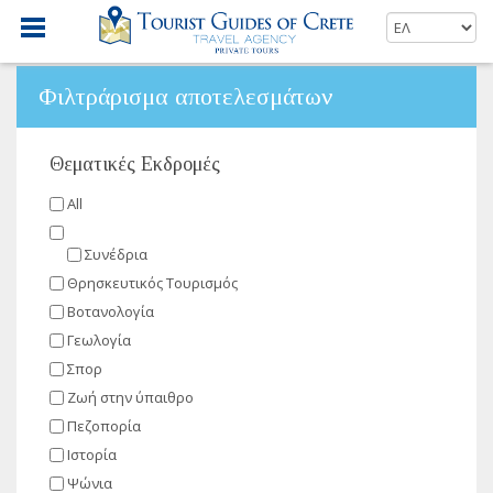
Φιλτράρισμα αποτελεσμάτων
Θεματικές Εκδρομές
All
Συνέδρια
Θρησκευτικός Τουρισμός
Βοτανολογία
Γεωλογία
Σπορ
Ζωή στην ύπαιθρο
Πεζοπορία
Ιστορία
Ψώνια