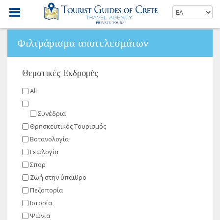
Φιλτράρισμα αποτελεσμάτων
Θεματικές Εκδρομές
All
Συνέδρια
Θρησκευτικός Τουρισμός
Βοτανολογία
Γεωλογία
Σπορ
Ζωή στην ύπαιθρο
Πεζοπορία
Ιστορία
Ψώνια