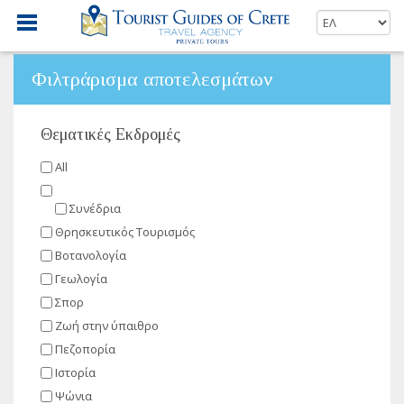
Φιλτράρισμα αποτελεσμάτων
Θεματικές Εκδρομές
All
Συνέδρια
Θρησκευτικός Τουρισμός
Βοτανολογία
Γεωλογία
Σπορ
Ζωή στην ύπαιθρο
Πεζοπορία
Ιστορία
Ψώνια