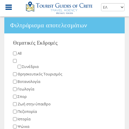
Φιλτράρισμα αποτελεσμάτων
Θεματικές Εκδρομές
All
Συνέδρια
Θρησκευτικός Τουρισμός
Βοτανολογία
Γεωλογία
Σπορ
Ζωή στην ύπαιθρο
Πεζοπορία
Ιστορία
Ψώνια