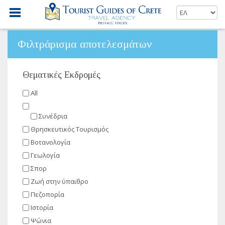
Φιλτράρισμα αποτελεσμάτων
Θεματικές Εκδρομές
All
Συνέδρια
Θρησκευτικός Τουρισμός
Βοτανολογία
Γεωλογία
Σπορ
Ζωή στην ύπαιθρο
Πεζοπορία
Ιστορία
Ψώνια