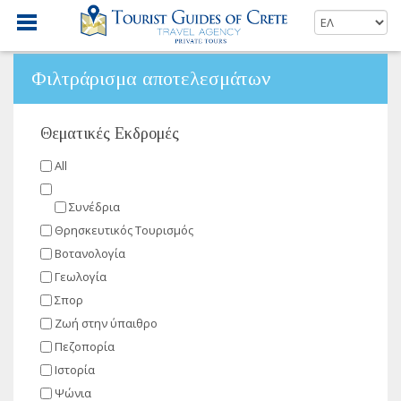
Φιλτράρισμα αποτελεσμάτων
Θεματικές Εκδρομές
All
Συνέδρια
Θρησκευτικός Τουρισμός
Βοτανολογία
Γεωλογία
Σπορ
Ζωή στην ύπαιθρο
Πεζοπορία
Ιστορία
Ψώνια