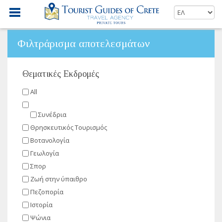
Φιλτράρισμα αποτελεσμάτων
Θεματικές Εκδρομές
All
Συνέδρια
Θρησκευτικός Τουρισμός
Βοτανολογία
Γεωλογία
Σπορ
Ζωή στην ύπαιθρο
Πεζοπορία
Ιστορία
Ψώνια