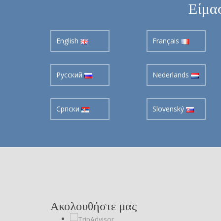
Είμασ
English
Français
Pусский
Nederlands
Cрпски
Slovenský
Ακολουθήστε μας