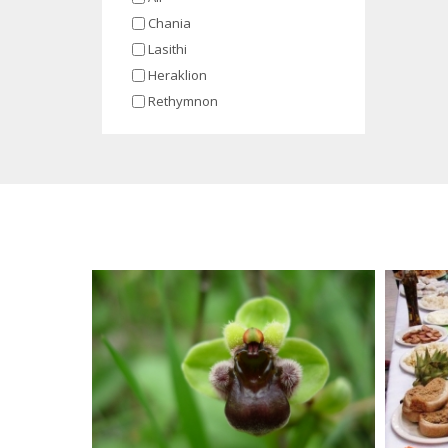
Chania
Lasithi
Heraklion
Rethymnon