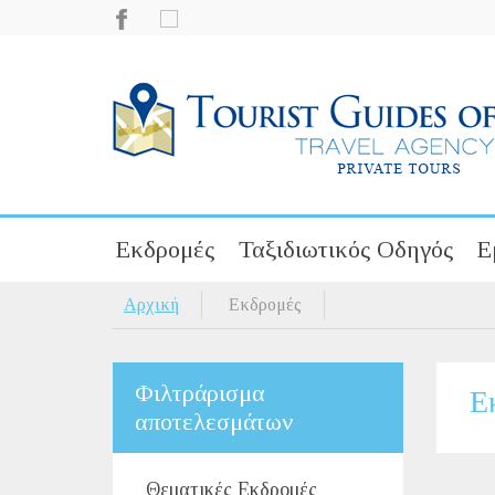
Εκδρομές
Ταξιδιωτικός Οδηγός
Ε
Αρχική
Εκδρομές
Φιλτράρισμα
Ε
αποτελεσμάτων
Θεματικές Εκδρομές