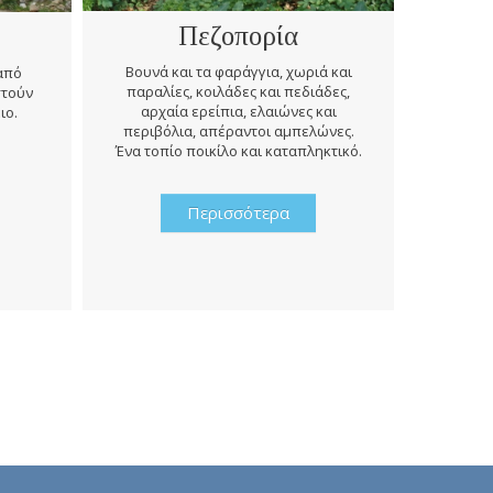
Πεζοπορία
Βουνά και τα φαράγγια, χωριά και
 από
παραλίες, κοιλάδες και πεδιάδες,
στούν
Κατά την
αρχαία ερείπια, ελαιώνες και
ιο.
πρέπει ν
περιβόλια, απέραντοι αμπελώνες.
σε περ
Ένα τοπίο ποικίλο και καταπληκτικό.
ιστορί
Περισσότερα