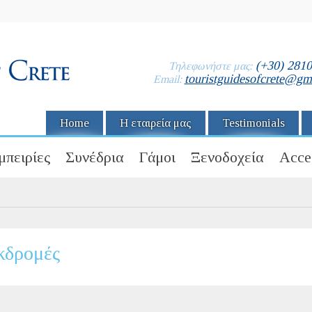
(+30) 281
Τηλεφωνήστε μας:
touristguidesofcrete@gm
Email:
Home
Η εταιρεία μας
Testimonials
μπειρίες
Συνέδρια
Γάμοι
Ξενοδοχεία
Acce
κδρομές