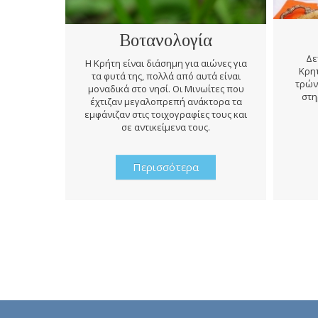
Βοτανολογία
Δε
Η Κρήτη είναι διάσημη για αιώνες για
Κρητ
τα φυτά της, πολλά από αυτά είναι
τρών
μοναδικά στο νησί. Οι Μινωίτες που
στη
έχτιζαν μεγαλοπρεπή ανάκτορα τα
εμφάνιζαν στις τοιχογραφίες τους και
σε αντικείμενα τους.
Περισσότερα