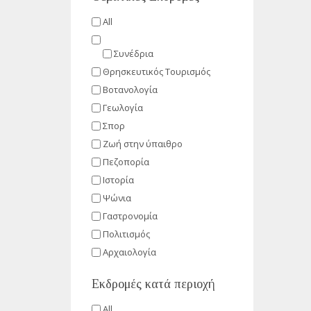
All
Συνέδρια
Θρησκευτικός Τουρισμός
Βοτανολογία
Γεωλογία
Σπορ
Ζωή στην ύπαιθρο
Πεζοπορία
Ιστορία
Ψώνια
Γαστρονομία
Πολιτισμός
Αρχαιολογία
Εκδρομές κατά περιοχή
All