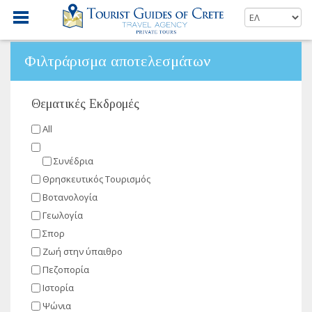
Φιλτράρισμα αποτελεσμάτων
Θεματικές Εκδρομές
All
Συνέδρια
Θρησκευτικός Τουρισμός
Βοτανολογία
Γεωλογία
Σπορ
Ζωή στην ύπαιθρο
Πεζοπορία
Ιστορία
Ψώνια