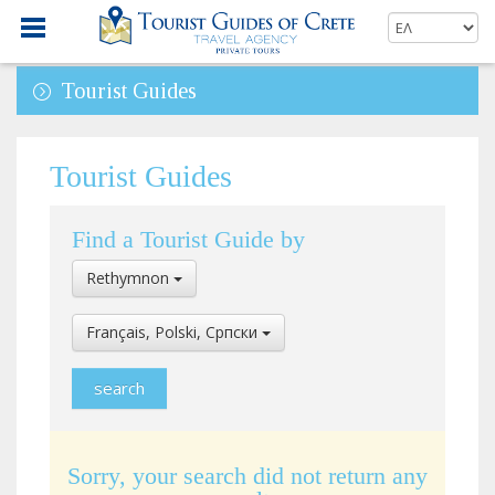
Tourist Guides
Tourist Guides
Find a Tourist Guide by
Select
Rethymnon
Location
Select
Français, Polski, Cрпски
Language
Sorry, your search did not return any