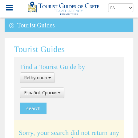
Tourist Guides
Tourist Guides
Find a Tourist Guide by
Select
Rethymnon
Location
Select
Español, Cрпски
Language
Sorry, your search did not return any